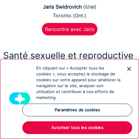
Jaris Swidrovich
(il/iel)
Toronto (Ont.)
Rencontre avec Jaris
Santé sexuelle et reproductive
En cliquant sur « Accepter tous les
Les pharmaciens du Canada sont d’importants
cookies », vous acceptez le stockage de
prestataires de soins de santé sexuelle et reproductive
cookies sur votre appareil pour améliorer la
navigation sur le site, analyser son
pour leurs patientes susceptibles de tomber enceintes.
utilisation et contribuer à nos efforts de
Nous avons rencontré quelques pharmaciens pour
marketing.
discuter de l’importance d’un accès sûr et non
Paramètres de cookies
stigmatisé aux soins de santé sexuelle et reproductive.
Autoriser tous les cookies
Apprenez-en plus sur la prestation de services de santé