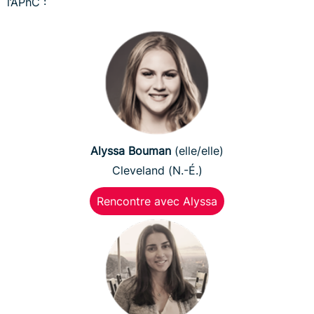
l’APhC :
Alyssa Bouman
(elle/elle)
Cleveland (N.-É.)
Rencontre avec Alyssa